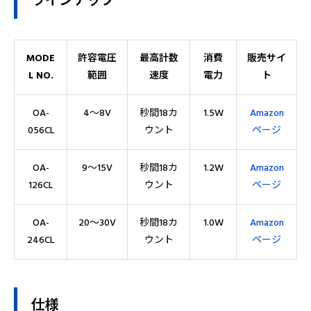
ラインナップ
MODE
許容電圧
最高計数
消費
販売サイ
L NO.
範囲
速度
電力
ト
OA-
4～8V
秒間18カ
1.5W
Amazon
056CL
ウント
ページ
OA-
9～15V
秒間18カ
1.2W
Amazon
126CL
ウント
ページ
OA-
20～30V
秒間18カ
1.0W
Amazon
246CL
ウント
ページ
仕様