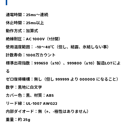
通電時間：25ms～連続
休止時間：25ms以上
動作方式：加算式
絶縁耐圧：AC 1000V（1分間）
使用温度範囲： -10～40℃（但し、結露、氷結しない事）
計数寿命：1000万カウント
標準出荷指数：999650（±10）、999800（±10）製造LOTによ
る
ゼロ復帰機構：無し（但し 999999 より 000000 になること）
数字：黒地に白文字
カバー色：黒、材質：ABS
リード線：UL-1007 AWG22
内部ダイオード：無（+、-極性はありません）
重量：約 25g